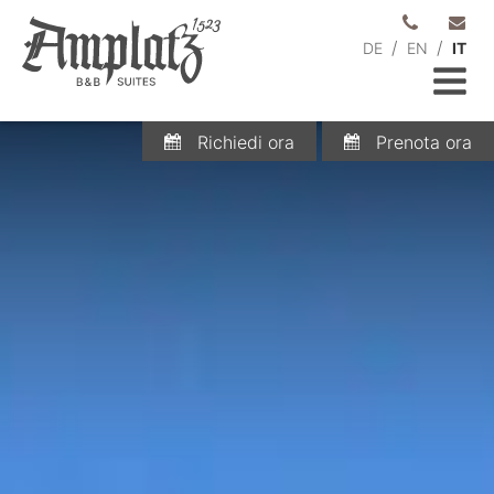
/
/
DE
EN
IT
Richiedi ora
Prenota ora