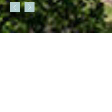
Il Sud dell’Alto Adige
Dove il fascino alpino incontra la Dolce Vita
In Alto Adige vi trovate sul
lato soleggiato
della vita
.
E questo vale in particolare per il sud della regione: vi
aspettano
esperienze naturali
indimenticabili,
avventure storiche emozionanti
e un’atmosfera
caratterizzata dalla cultura alpina!