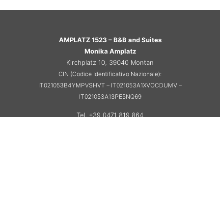
AMPLATZ 1523 – B&B and Suites
Monika Amplatz
Kirchplatz 10, 39040 Montan
CIN (Codice Identificativo Nazionale):
IT021053B4YMPVSHVT – IT021053A1XVOCDUMV –
IT021053A13PE5NQ69
Tel. +39 0471 819 864
info@amplatz1523.com
MwSt. Nr. 01096820210
Impressum
|
Datenschutz