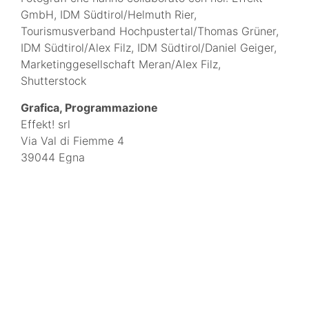
GmbH, IDM Südtirol/Helmuth Rier,
Tourismusverband Hochpustertal/Thomas Grüner,
IDM Südtirol/Alex Filz, IDM Südtirol/Daniel Geiger,
Marketinggesellschaft Meran/Alex Filz,
Shutterstock
Grafica, Programmazione
Effekt! srl
Via Val di Fiemme 4
39044 Egna
BZ - Alto Adige
www.effekt.it
Unsere Angebote