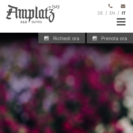
/
/
DE
EN
IT
Richiedi ora
Prenota ora