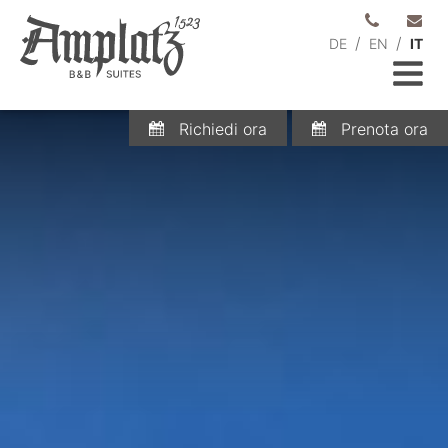
/
/
DE
EN
IT
Richiedi ora
Prenota ora