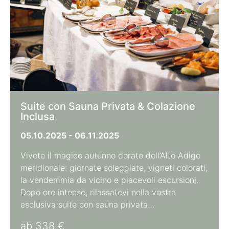
Suite con Sauna Privata & Colazione
Inclusa
05.10.2025 - 06.11.2025
Vivete il magico autunno dorato dell’Alto Adige
meridionale: giornate soleggiate, vigneti colorati,
la vendemmia da vicino e piacevoli escursioni.
Dopo ore intense, rilassatevi nella vostra
esclusiva suite con sauna privata…
ab 338 €