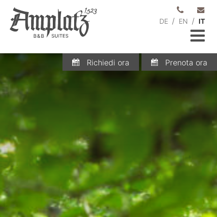
/
/
DE
EN
IT
Richiedi ora
Prenota ora