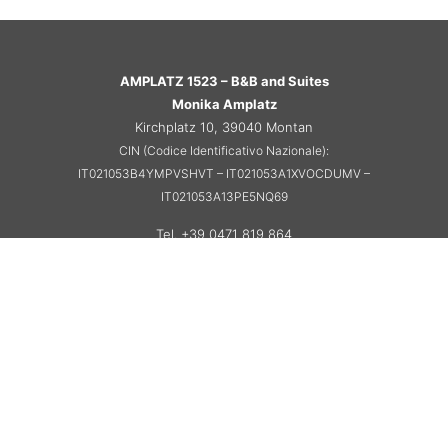
AMPLATZ 1523 – B&B and Suites
Monika Amplatz
Kirchplatz 10, 39040 Montan
CIN (Codice Identificativo Nazionale):
IT021053B4YMPVSHVT – IT021053A1XVOCDUMV –
IT021053A13PE5NQ69
Tel. +39 0471 819 864
info@amplatz1523.com
MwSt. Nr. 01096820210
Impressum
|
Datenschutz