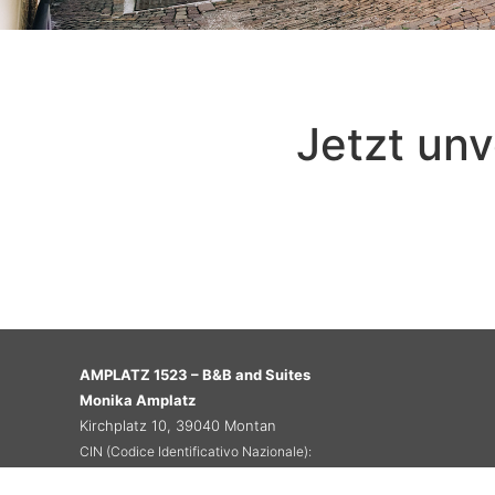
Jetzt un
AMPLATZ 1523 – B&B and Suites
Monika Amplatz
Kirchplatz 10, 39040 Montan
CIN (Codice Identificativo Nazionale):
IT021053B4YMPVSHVT – IT021053A1XVOCDUMV – IT021053A13