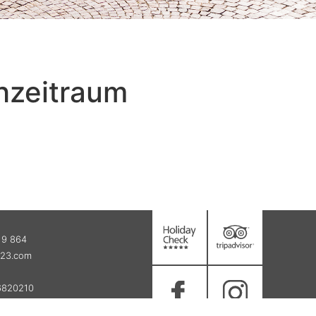
hzeitraum
19 864
523.com
6820210
tenschutz