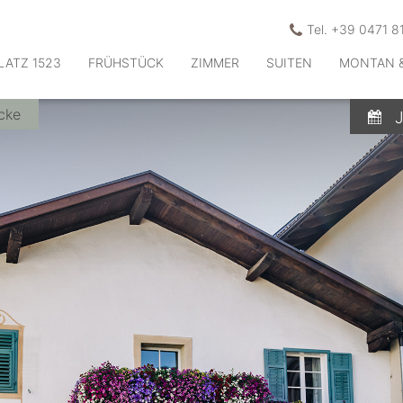
Tel. +39 0471 8
LATZ 1523
FRÜHSTÜCK
ZIMMER
SUITEN
MONTAN 
cke