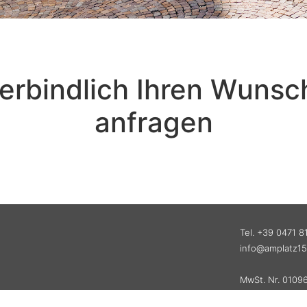
verbindlich Ihren Wunsc
anfragen
Tel. +39 0471 8
info@amplatz1
MwSt. Nr. 0109
Impressum
|
Da
PE5NQ69