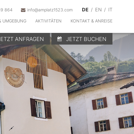
DE
/
EN
/
IT
19 864
info@amplatz1523.com
& UMGEBUNG
AKTIVITÄTEN
KONTAKT & ANREISE
JETZT ANFRAGEN
JETZT BUCHEN